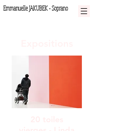
Emmanuelle JAKUBEK - Soprano
Expositions
20 toiles
vierges - Linda