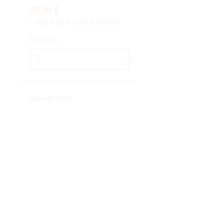
25,00 €
+ 0,63 € de frais de billetterie
Quantité
Type de billet
Étudiants
Prix
15,00 €
+ 0,38 € de frais de billetterie
Quantité